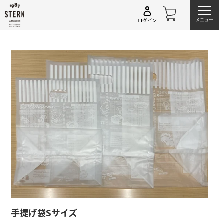
コ
カ
ン
メニュー
ログイン
ー
テ
ト
ン
ツ
に
ス
キ
ッ
プ
す
る
手提げ袋Sサイズ