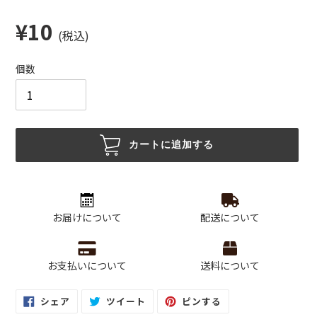
通
¥10
(税込)
常
価
個数
格
カートに追加する
カ
ー
ト
お届けについて
配送について
に
商
品
お支払いについて
送料について
を
追
FACEBOOK
TWITTER
PINTEREST
シェア
ツイート
ピンする
加
で
に
で
シ
投
ピ