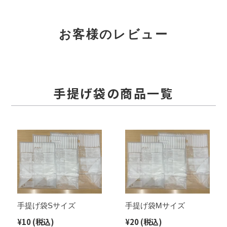
す
ェ
稿
ン
ア
す
す
る
す
る
る
る
お客様のレビュー
手提げ袋の商品一覧
手
手
提
提
げ
げ
袋
袋
S
M
サ
サ
イ
イ
手提げ袋Sサイズ
手提げ袋Mサイズ
ズ
ズ
通
¥10
(税込)
通
¥20
(税込)