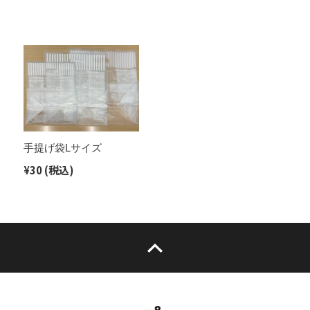
常
常
価
価
格
格
手
提
げ
袋
L
サ
イ
手提げ袋Lサイズ
ズ
通
¥30
(税込)
常
価
格